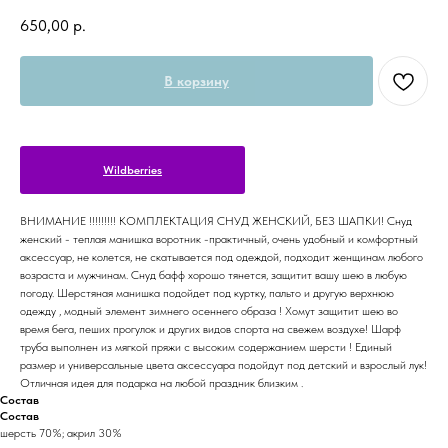
650,00
р.
В корзину
Wildberries
ВНИМАНИЕ !!!!!!!!! КОМПЛЕКТАЦИЯ СНУД ЖЕНСКИЙ, БЕЗ ШАПКИ! Снуд
женский - теплая манишка воротник -практичный, очень удобный и комфортный
аксессуар, не колется, не скатывается под одеждой, подходит женщинам любого
возраста и мужчинам. Снуд бафф хорошо тянется, защитит вашу шею в любую
погоду. Шерстяная манишка подойдет под куртку, пальто и другую верхнюю
одежду , модный элемент зимнего осеннего образа ! Хомут защитит шею во
время бега, пеших прогулок и других видов спорта на свежем воздухе! Шарф
труба выполнен из мягкой пряжи с высоким содержанием шерсти ! Единый
размер и универсальные цвета аксессуара подойдут под детский и взрослый лук!
Отличная идея для подарка на любой праздник близким .
Состав
Состав
шерсть 70%; акрил 30%