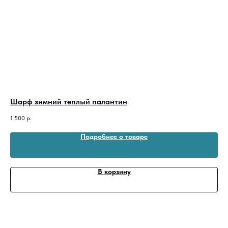
Шарф зимний теплый палантин
Ша
1 500
р.
1 5
Подробнее о товаре
В корзину