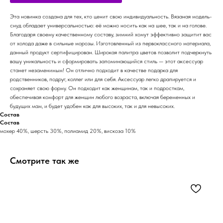
Эта новинка создана для тех, кто ценит свою индивидуальность. Вязаная модель-
снуд обладает универсальностью: её можно носить как на шее, так и на голове.
Благодаря своему качественному составу, зимний хомут эффективно защитит вас
от холода даже в сильные морозы. Изготовленный из первоклассного материала,
данный продукт сертифицирован. Широкая палитра цветов позволит подчеркнуть
вашу уникальность и сформировать запоминающийся стиль — этот аксессуар
станет незаменимым! Он отлично подходит в качестве подарка для
родственников, подруг, коллег или для себя. Аксессуар легко драпируется и
сохраняет свою форму. Он подходит как женщинам, так и подросткам,
обеспечивая комфорт для женщин любого возраста, включая беременных и
будущих мам, и будет удобен как для высоких, так и для невысоких.
Состав
Состав
мохер 40%, шерсть 30%, полиамид 20%, вискоза 10%
Смотрите так же