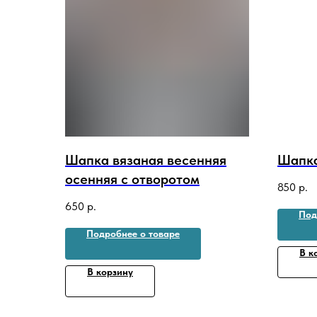
Шапка вязаная весенняя
Шапка
осенняя с отворотом
850
р.
650
р.
Под
Подробнее о товаре
В к
В корзину