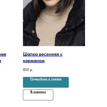
няя
Шапка весенняя с
м
карманом
850
р.
Подробнее о товаре
В корзину