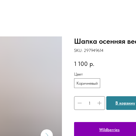
Шапка осенняя ве
SKU:
297949614
1 100
р.
Цвет
Коричневый
В корзину
Wildberries