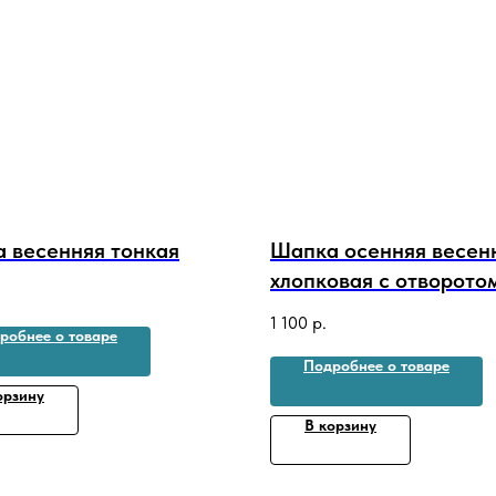
 весенняя тонкая
Шапка осенняя весен
хлопковая с отворото
1 100
р.
робнее о товаре
Подробнее о товаре
орзину
В корзину