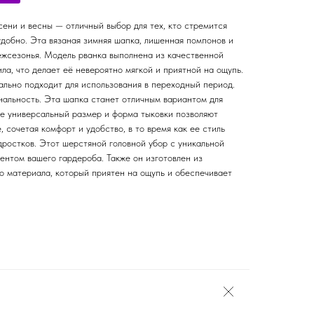
ени и весны — отличный выбор для тех, кто стремится
удобно. Эта вязаная зимняя шапка, лишенная помпонов и
межсезонья. Модель рванка выполнена из качественной
ила, что делает её невероятно мягкой и приятной на ощупь.
ально подходит для использования в переходный период.
нальность. Эта шапка станет отличным вариантом для
Ее универсальный размер и форма тыковки позволяют
 сочетая комфорт и удобство, в то время как ее стиль
дростков. Этот шерстяной головной убор с уникальной
нтом вашего гардероба. Также он изготовлен из
о материала, который приятен на ощупь и обеспечивает